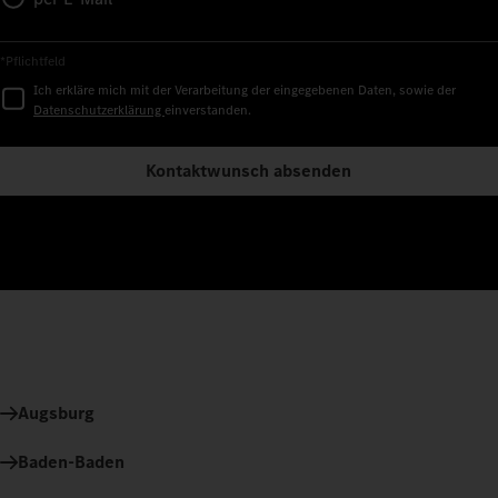
*Pflichtfeld
Ich erkläre mich mit der Verarbeitung der eingegebenen Daten, sowie der
Datenschutzerklärung
einverstanden.
Kontaktwunsch absenden
Augsburg
Baden-Baden